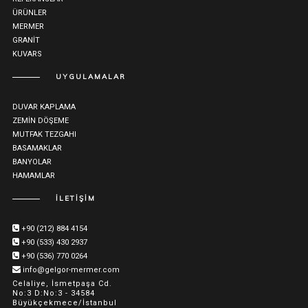
ÜRÜNLER
MERMER
GRANİT
KUVARS
UYGULAMALAR
DUVAR KAPLAMA
ZEMİN DÖŞEME
MUTFAK TEZGAHI
BASAMAKLAR
BANYOLAR
HAMAMLAR
İLETİŞİM
+90 (212) 884 4154
+90 (533) 430 2937
+90 (536) 770 0264
info@gelgor-mermer.com
Celaliye, İsmetpaşa Cd.
No:3 D:No:3 - 34584
Büyükçekmece/İstanbul